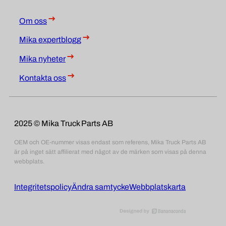
Om oss
Mika expertblogg
Mika nyheter
Kontakta oss
2025 © Mika Truck Parts AB
OEM och OE-nummer visas endast som referens, Mika Truck Parts AB
är på inget sätt affilierat med något av de märken som visas på denna
webbplats.
Integritetspolicy
Ändra samtycke
Webbplatskarta