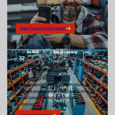
Want to speak with our team? Reach out
to us by phone, email, or visit us in
person.
View Contact Information
B2B Platform
Order parts faster and more
conveniently with our B2B Platform.
Check product availability in real-time
and take advantage of exclusive
discounts.