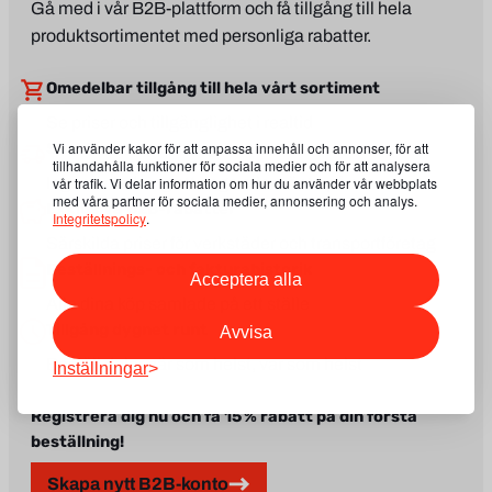
Gå med i vår B2B-plattform och få tillgång till hela
produktsortimentet med personliga rabatter.
Omedelbar tillgång till hela vårt sortiment
Se priser och tillgänglighet i realtid
Snabbare beställning
Vi använder kakor för att anpassa innehåll och annonser, för att
tillhandahålla funktioner för sociala medier och för att analysera
Ingen anledning att ringa eller vänta på svar
vår trafik. Vi delar information om hur du använder vår webbplats
med våra partner för sociala medier, annonsering och analys.
Exklusiva B2B-rabatter
Integritetspolicy
.
Särskilda priser för verkstäder och transportföretag
Beställnings- och fakturahistorik
Acceptera alla
Alla dina köp samlade på ett ställe
Tillgång dygnet runt
Avvisa
Beställ delar när som helst, var som helst
Inställningar
Registrera dig nu och få 15 % rabatt på din första
beställning!
Skapa nytt B2B-konto