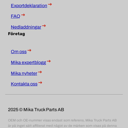
Exportdeklaration
FAQ
Nedladdningar
Företag
Om oss
Mika expertblogg
Mika nyheter
Kontakta oss
2025 © Mika Truck Parts AB
OEM och OE-nummer visas endast som referens, Mika Truck Parts AB
är på inget sätt affilierat med något av de märken som visas på denna