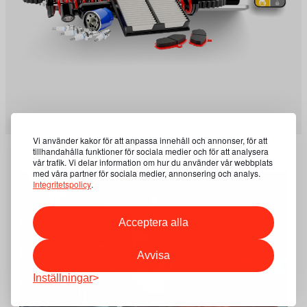
Vi använder kakor för att anpassa innehåll och annonser, för att
tillhandahålla funktioner för sociala medier och för att analysera
vår trafik. Vi delar information om hur du använder vår webbplats
med våra partner för sociala medier, annonsering och analys.
Integritetspolicy
.
Acceptera alla
Customer Support
Have questions about returns,
Avvisa
warranties, or delivery? Visit our support
Inställningar
section to find answers to frequently
asked questions and access useful