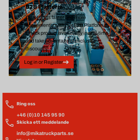
B2B Platform
Order parts faster and more
conveniently with our B2B Platform.
Check product availability in real-time
and take advantage of exclusive
discounts.
Log in or Register
Ring oss
+46 (0)10 145 95 90
Skicka ett meddelande
info@mikatruckparts.se