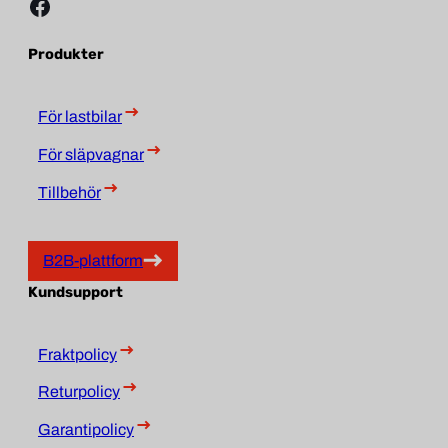
Facebook
Produkter
För lastbilar
För släpvagnar
Tillbehör
B2B-plattform
Kundsupport
Fraktpolicy
Returpolicy
Garantipolicy