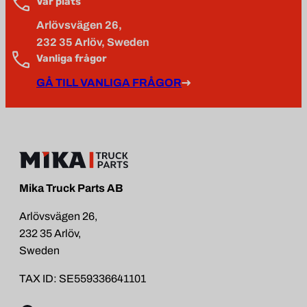
Vår plats
Arlövsvägen 26,
232 35 Arlöv, Sweden
Vanliga frågor
GÅ TILL VANLIGA FRÅGOR
Mika Truck Parts AB
Arlövsvägen 26,
232 35 Arlöv,
Sweden
TAX ID: SE559336641101