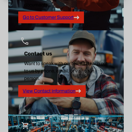
documents.
Go to Customer Support
Contact us
Want to speak with our team? Reach out
to us by phone, email, or visit us in
person.
View Contact Information