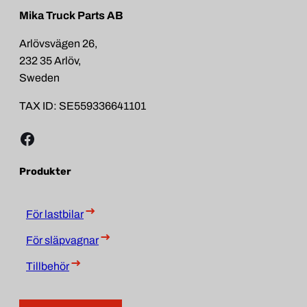
Mika Truck Parts AB
Arlövsvägen 26,
232 35 Arlöv,
Sweden
TAX ID: SE559336641101
Facebook
Produkter
För lastbilar
För släpvagnar
Tillbehör