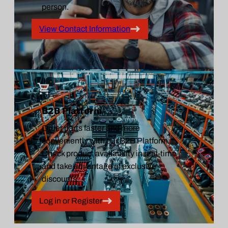
person.
View Contact Information
B2B Platform
Order parts faster and more
conveniently with our B2B Platform.
Check product availability in real-time
and take advantage of exclusive
discounts.
Log in or Register