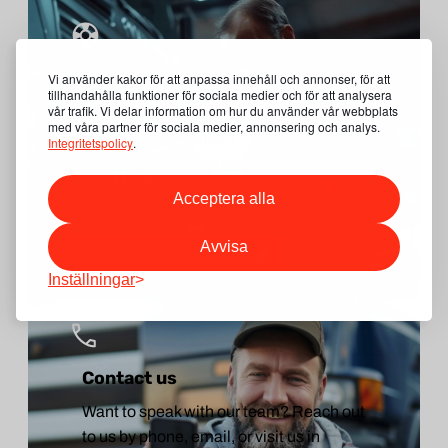
Customer Support
Vi använder kakor för att anpassa innehåll och annonser, för att
tillhandahålla funktioner för sociala medier och för att analysera
vår trafik. Vi delar information om hur du använder vår webbplats
Have questions about returns,
med våra partner för sociala medier, annonsering och analys.
warranties, or delivery? Visit our support
Integritetspolicy
.
section to find answers to frequently
asked questions and access useful
Acceptera alla
documents.
Avvisa
Go to Customer Support
Inställningar
Contact us
Want to speak with our team? Reach out
to us by phone, email, or visit us in