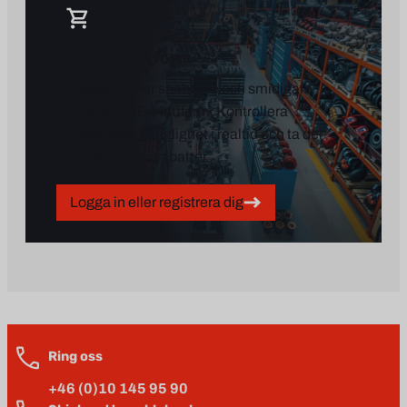
B2B-plattform
Beställ delar snabbare och smidigare
via vår B2B-plattform. Kontrollera
produkt­tillgänglighet i realtid och ta del
av exklusiva rabatter.
Logga in eller registrera dig
Ring oss
+46 (0)10 145 95 90