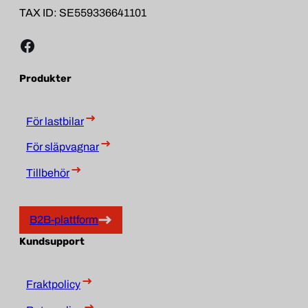
TAX ID: SE559336641101
Facebook
Produkter
För lastbilar
För släpvagnar
Tillbehör
B2B-plattform
Kundsupport
Fraktpolicy