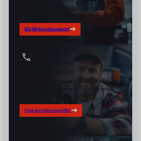
att hitta svar på vanliga frågor och få
tillgång till användbara dokument.
Gå till kundsupport
Kontakta oss
Vill du prata med vårt team? Kontakta
oss via telefon, e-post eller besök oss på
plats.
Visa kontaktuppgifter