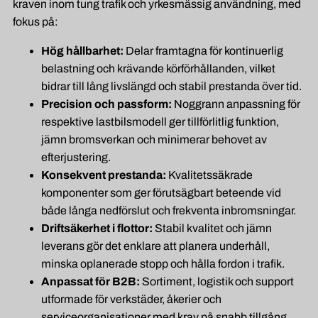
kraven inom tung trafik och yrkesmässig användning, med
fokus på:
Hög hållbarhet:
Delar framtagna för kontinuerlig
belastning och krävande körförhållanden, vilket
bidrar till lång livslängd och stabil prestanda över tid.
Precision och passform:
Noggrann anpassning för
respektive lastbilsmodell ger tillförlitlig funktion,
jämn bromsverkan och minimerar behovet av
efterjustering.
Konsekvent prestanda:
Kvalitetssäkrade
komponenter som ger förutsägbart beteende vid
både långa nedförslut och frekventa inbromsningar.
Driftsäkerhet i flottor:
Stabil kvalitet och jämn
leverans gör det enklare att planera underhåll,
minska oplanerade stopp och hålla fordon i trafik.
Anpassat för B2B:
Sortiment, logistik och support
utformade för verkstäder, åkerier och
serviceorganisationer med krav på snabb tillgång