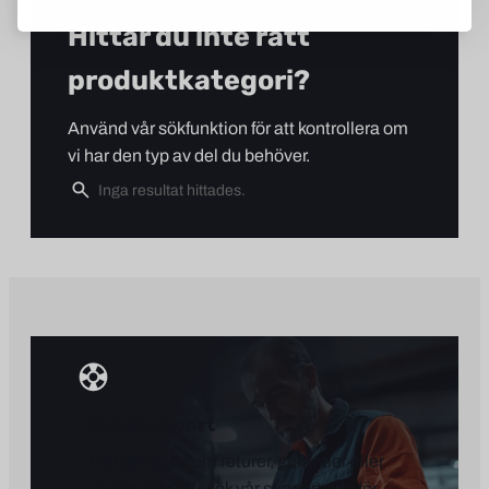
Hittar du inte rätt
produktkategori?
Använd vår sökfunktion för att kontrollera om
vi har den typ av del du behöver.
Kundsupport
Har du frågor om returer, garantier eller
leveranser? Besök vår supportsida för