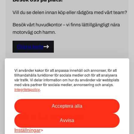
Vill du se delen innan köp eller rådgöra med vårt team?
Besök vårt huvudkontor – vi finns lättillgängligt nära
motorväg och hamn.
Öppna karta
Vi använder kakor för att anpassa innehåll och annonser, för att
tillhandahålla funktioner för sociala medier och för att analysera
Visa våra produktkategorier
vår trafik. Vi delar information om hur du använder vår webbplats
med våra partner för sociala medier, annonsering och analys.
Integritetspolicy
.
Acceptera alla
Andra kategorier
Avvisa
Inställningar