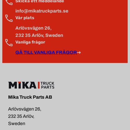
Skicka ett meddelande
info@mikatruckparts.se
Vår plats
Arlövsvägen 26,
232 35 Arlöv, Sweden
Vanliga frågor
GÅ TILL VANLIGA FRÅGOR
Mika Truck Parts AB
Arlövsvägen 26,
232 35 Arlöv,
Sweden