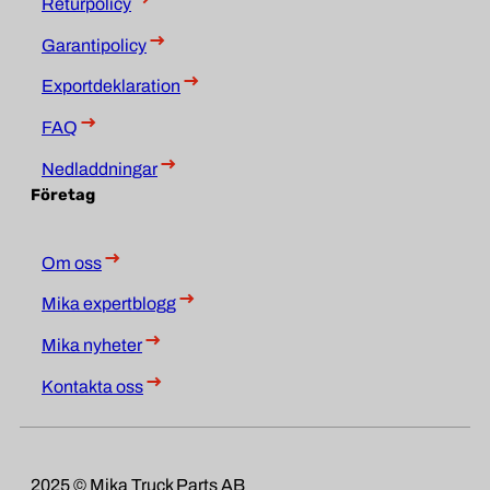
Returpolicy
Garantipolicy
Exportdeklaration
FAQ
Nedladdningar
Företag
Om oss
Mika expertblogg
Mika nyheter
Kontakta oss
2025 © Mika Truck Parts AB