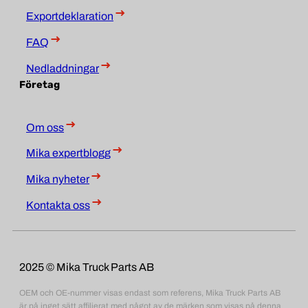
Exportdeklaration
FAQ
Nedladdningar
Företag
Om oss
Mika expertblogg
Mika nyheter
Kontakta oss
2025 © Mika Truck Parts AB
OEM och OE-nummer visas endast som referens, Mika Truck Parts AB
är på inget sätt affilierat med något av de märken som visas på denna