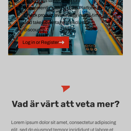
Order parts faster and more
conveniently with our B2B Platform.
Check product availability in real-time
and take advantage of exclusive
discounts.
Log in or Register
Vad är värt att veta mer?
Lorem ipsum dolor sit amet, consectetur adipiscing
elit, sed do eiusmod tempor incididunt ut labore et