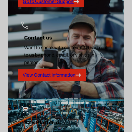
Go to Customer Support
Contact us
Want to speak with our team? Reach out
to us by phone, email, or visit us in
person.
View Contact Information
B2B Platform