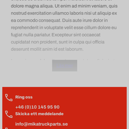
dolore magna aliqua. Ut enim ad minim veniam, quis
nostrud exercitation ullamco laboris nisi ut aliquip ex
ea commodo consequat. Duis aute irure dolor in
reprehenderit in voluptate velit esse cillum dolore eu
fugiat nulla pariatur. Excepteur sint occaecat
cupidatat non proident, sunt in culpa qui officia
deserunt mollit anim id est laborum.
Lorem ipsum dolor sit amet, consectetur adipiscing
Läs mer
elit, sed do eiusmod tempor incididunt ut labore et
dolore magna aliqua. Ut enim ad minim veniam, quis
nostrud exercitation ullamco laboris nisi ut aliquip ex
ea commodo consequat. Duis aute irure dolor in
reprehenderit in voluptate velit esse cillum dolore eu
Ring oss
fugiat nulla pariatur. Excepteur sint occaecat
+46 (0)10 145 95 90
cupidatat non proident, sunt in culpa qui officia
Skicka ett meddelande
deserunt mollit anim id est laborum.
info@mikatruckparts.se