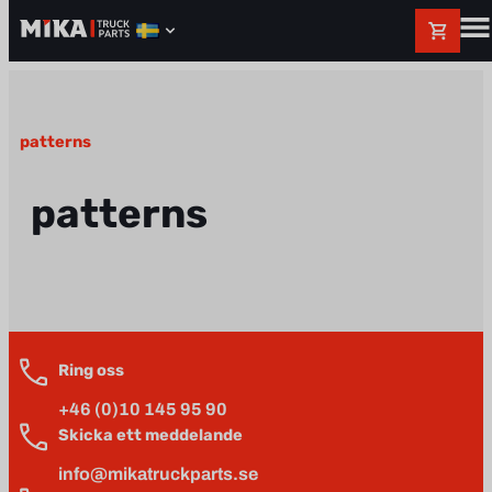
patterns
patterns
Ring oss
+46 (0)10 145 95 90
Skicka ett meddelande
info@mikatruckparts.se