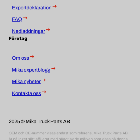
Exportdeklaration
FAQ
Nedladdningar
Företag
Om oss
Mika expertblogg
Mika nyheter
Kontakta oss
2025 © Mika Truck Parts AB
OEM och OE-nummer visas endast som referens, Mika Truck Parts AB
är på inget sätt affilierat med något av de märken som visas på denna