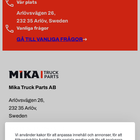
Vår plats
Arlövsvägen 26,
232 35 Arlöv, Sweden
Vanliga frågor
GÅ TILL VANLIGA FRÅGOR
Mika Truck Parts AB
Arlövsvägen 26,
232 35 Arlöv,
Sweden
TAX ID: SE559336641101
Vi använder kakor för att anpassa innehåll och annonser, för att
tillhandahålla funktioner för sociala medier och för att analysera